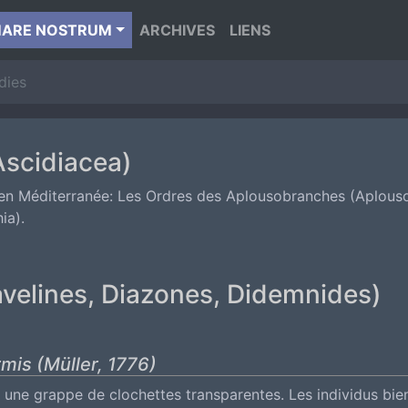
ARE NOSTRUM
ARCHIVES
LIENS
dies
Ascidiacea)
en Méditerranée: Les Ordres des Aplousobranches (Aplous
ia).
velines, Diazones, Didemnides)
rmis (Müller, 1776)
 une grappe de clochettes transparentes. Les individus bie