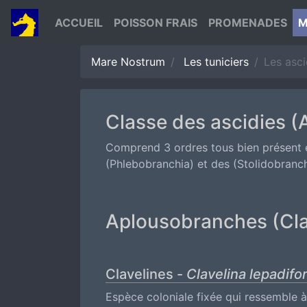
ACCUEIL
POISSON FRAIS
PROMENADES
M
Mare Nostrum
Les tuniciers
Les asci
Classe des ascidies (
Comprend 3 ordres tous bien présent 
(Phlebobranchia) et des (Stolidobranch
Aplousobranches (Cla
Clavelines -
Clavelina lepadifo
Espèce coloniale fixée qui ressemble à